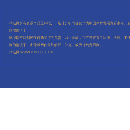
球域网所有资讯产品足球推介、足球分析内容仅作为中国体育彩票竞彩参考。
彩需谨慎！
球域网不对彩民任何购买行为负责，以上条款，在不违背有关法律、法规，不
则的情况下，由球域网作最终解释、补充，或另行约定附则。
球域网 WWW.MM6088.COM