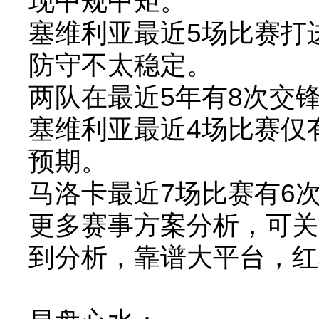
现中规中矩。
塞维利亚最近5场比赛打
防守不太稳定。
两队在最近5年有8次交
塞维利亚最近4场比赛仅
预期。
马洛卡最近7场比赛有6
更多赛事方案分析，可关
到分析，靠谱大平台，红