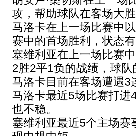
攻，帮助球队在客场大胜
马洛卡在上一场比赛中以
赛中的首场胜利，状态有
塞维利亚在上一场比赛中
2胜2平1负的战绩，球
马洛卡目前在客场遭遇3
马洛卡最近5场比赛打进
也不稳。
塞维利亚最近5个主场赛