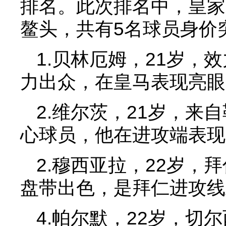
排名。此次排名中，皇家
鳌头，共有5名球员身价
1.贝林厄姆，21岁，
力出众，在皇马表现亮眼
2.维尔茨，21岁，来
心球员，他在进攻端表现
2.穆西亚拉，22岁，
盘带出色，是拜仁进攻线
4.帕尔默，22岁，切