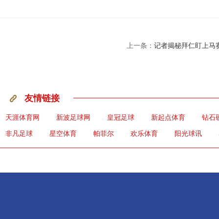
上一条：
记者揭秘拜仁盯上马
友情链接
天涯体育网
新波足球网
皇冠足球
新起点体育
钻石
|
|
|
|
非凡足球
星空体育
帕菲尔
欢乐体育
阳光球讯
|
|
|
|
|